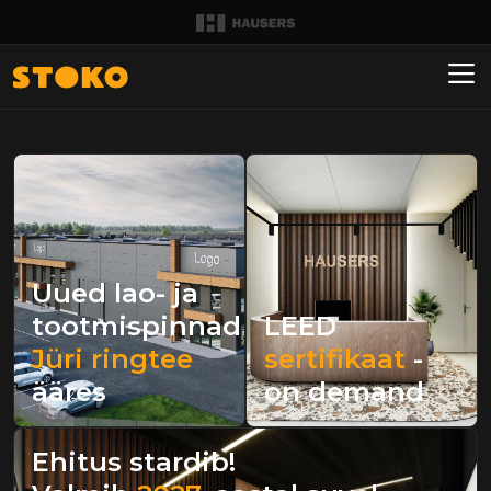
Uued lao- ja
tootmispinnad
LEED
Jüri ringtee
sertifikaat
-
ääres
on demand
Ehitus stardib!