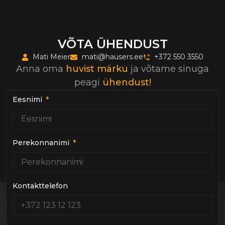
VÕTA ÜHENDUST
Mati Meier
mati@hausers.ee
+372 550 3550
Anna oma
huvist märku
ja võtame sinuga
peagi
ühendust!
Eesnimi
Perekonnanimi
Kontakttelefon