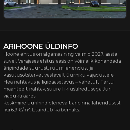
ÄRIHOONE ÜLDINFO
Hoone ehitus on algamas ning valmib 2027. aasta
suvel. Varajases ehitusfaasis on võimalik kohandada
äripindade suurust, ruumilahendust ja
kasutusotstarvet vastavalt üürniku vajadustele.
Hea nähtavus ja ligipääsetavus – vahetult Tartu
maanteelt nähtav, suure liiklustihedusega Jüri
viadukti ääres.
Keskmine üürihind olenevalt äripinna lahendusest
ligi 6,9 €/m². Lisandub käibemaks.