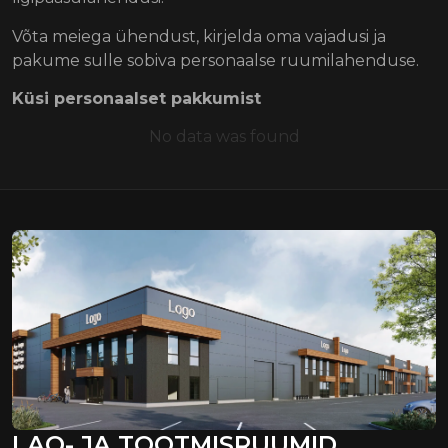
Võta meiega ühendust, kirjelda oma vajadusi ja
pakume sulle sobiva personaalse ruumilahenduse.
Küsi personaalset pakkumist
No data was found
LAO- JA TOOTMISRUUMID