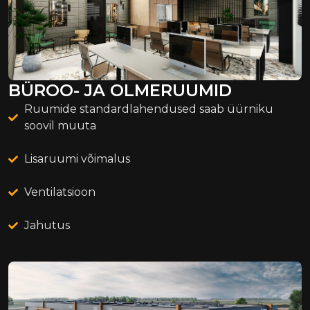
BÜROO- JA OLMERUUMID
Ruumide standardlahendused saab üürniku
soovil muuta
Lisaruumi võimalus
Ventilatsioon
Jahutus