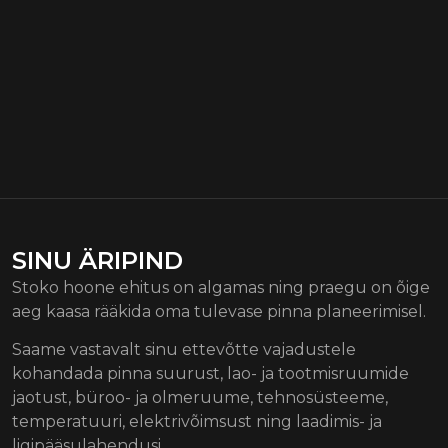
SINU ÄRIPIND
Stoko hoone ehitus on algamas ning praegu on õige
aeg kaasa rääkida oma tulevase pinna planeerimisel.
Saame vastavalt sinu ettevõtte vajadustele
kohandada pinna suurust, lao- ja tootmisruumide
jaotust, büroo- ja olmeruume, tehnosüsteeme,
temperatuuri, elektrivõimsust ning laadimis- ja
ligipääsulahendusi.