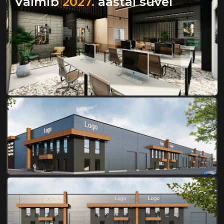
Valmib
2027.
aastal suvel