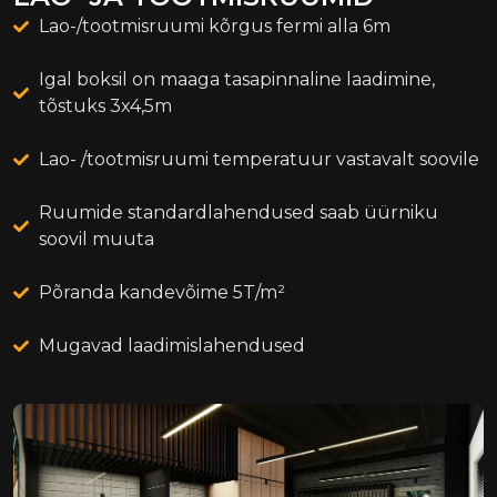
Lao-/tootmisruumi kõrgus fermi alla 6m
Igal boksil on maaga tasapinnaline laadimine,
tõstuks 3x4,5m
Lao- /tootmisruumi temperatuur vastavalt soovile
Ruumide standardlahendused saab üürniku
soovil muuta
Põranda kandevõime 5T/m²
Mugavad laadimislahendused