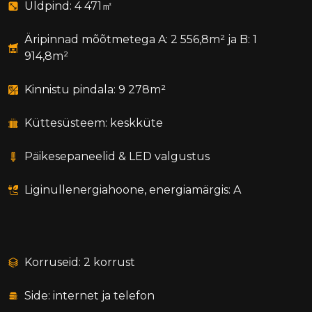
Üldpind: 4 471㎡
Äripinnad mõõtmetega A: 2 556,8m² ja B: 1
914,8m²
Kinnistu pindala: 9 278m²
Küttesüsteem: keskküte
Päikesepaneelid & LED valgustus
Liginullenergiahoone, energiamärgis: A
Korruseid: 2 korrust
Side: internet ja telefon